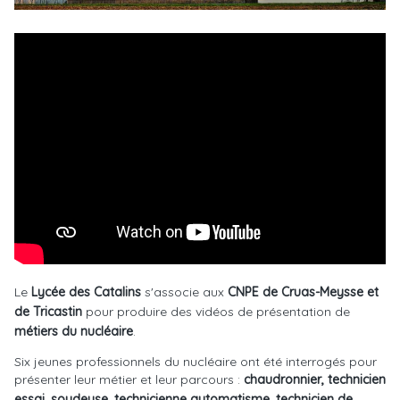
Le
Lycée des Catalins
s'associe aux
CNPE de Cruas-Meysse et
de Tricastin
pour produire des vidéos de présentation de
métiers du nucléaire
.
Six jeunes professionnels du nucléaire ont été interrogés pour
présenter leur métier et leur parcours :
chaudronnier, technicien
essai, soudeuse, technicienne automatisme, technicien de