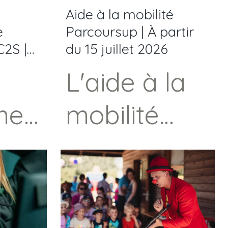
Aide à la mobilité
e
Parcoursup | À partir
C2S |
du 15 juillet 2026
CEJ
L'aide à la
men
mobilité
nté
Parcoursup
est destinée
t
aux