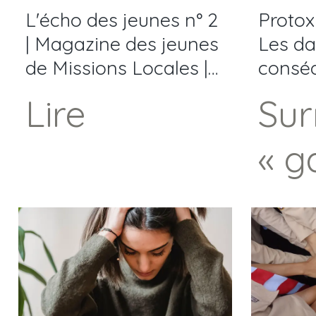
L'écho des jeunes n° 2
Protox
| Magazine des jeunes
Les da
de Missions Locales |
consé
Juin 2026
Lire
Su
« g
hil
ou 
», l