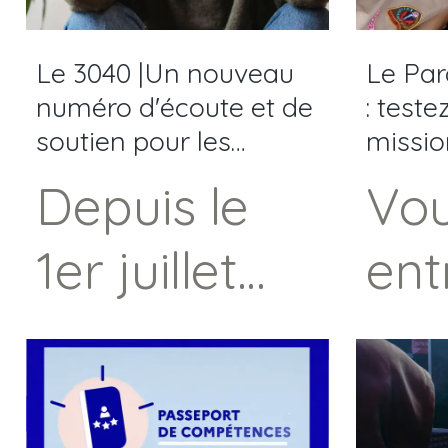
pro
Le 3040 |Un nouveau
Le Par
d'a
numéro d'écoute et de
: teste
soutien pour les
missio
par
étudiants en difficulté
avec 
Depuis le
Vou
!!
co
1er juillet
ent
à d
2026, les
25 
réc
étudiants
vou
pou