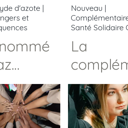
yde d'azote |
Nouveau |
ngers et
Complémentair
quences
Santé Solidaire 
Allocataires du 
rnommé
La
az
complé
arant »
taire sa
« proto
solidaire
e
(C2S) es