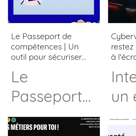
disposent
du
sen
d'un
libr
d'e
Le Passeport de
Cyberv
nouveau
qu'i
compétences | Un
restez
outil pour sécuriser
à l'écr
numéro
pro
votre avenir
Le
Int
professionnel
unique pour
Pou
Passeport
un 
obtenir de
son
de
de 
l'écoute,
dét
compétenc
mai