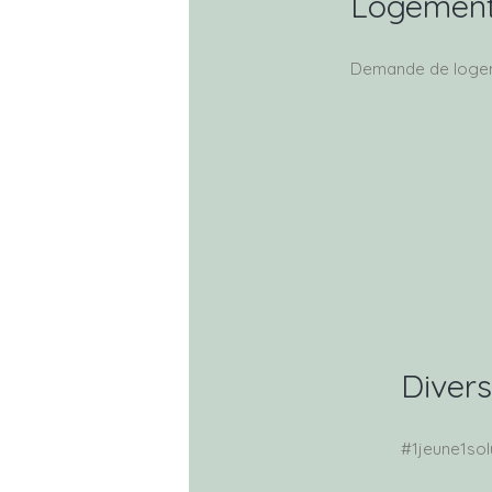
Logemen
Demande de logem
Divers
#1jeune1sol