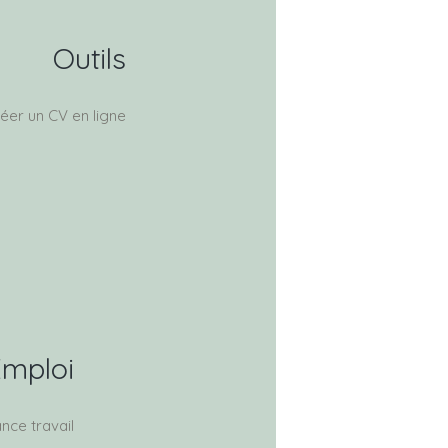
Outils
éer un CV en ligne
mploi
nce travail