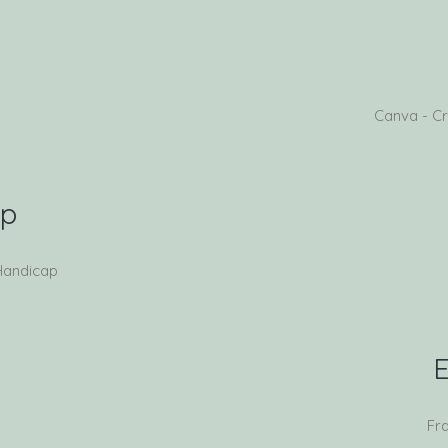
Canva - Cr
ap
Handicap
E
Fra