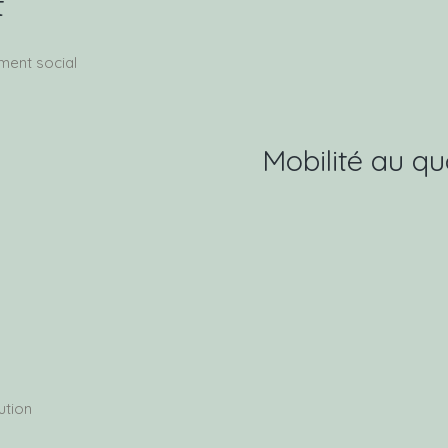
t
ent social
Mobilité au qu
ution